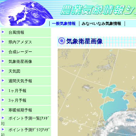
｜
｜
｜
一般気象情報
みなべいなみ気象情報
台風情報
気象衛星画像
県内アメダス
合成レーダー
気象衛星画像
天気図
週間天気予報
1ヶ月予報
3ヶ月予報
寒暖候期予報
ポイント予測一覧[ｱﾒﾀﾞ
ｽ]
ポイント予測ｸﾞﾗﾌ[ｱﾒﾀﾞ
ｽ]