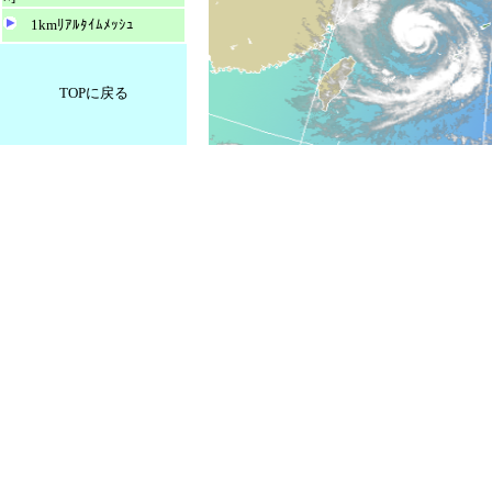
1kmﾘｱﾙﾀｲﾑﾒｯｼｭ
TOPに戻る